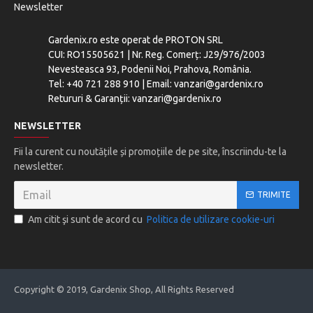
Newsletter
Gardenix.ro este operat de PROTON SRL
CUI: RO15505621 | Nr. Reg. Comerț: J29/976/2003
Nevesteasca 93, Podenii Noi, Prahova, România.
Tel: +40 721 288 910 | Email: vanzari@gardenix.ro
Retururi & Garanții: vanzari@gardenix.ro
NEWSLETTER
Fii la curent cu noutățile și promoțiile de pe site, înscriindu-te la
newsletter.
TRIMITE
Am citit şi sunt de acord cu
Politica de utilizare cookie-uri
Copyright © 2019, Gardenix Shop, All Rights Reserved