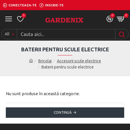
CONECTEAZA-TE
INSCRIE-TE
0
0
0
All
BATERII PENTRU SCULE ELECTRICE
Bricolaj
Accesorii scule electrice
Baterii pentru scule electrice
Nu sunt produse în această categorie.
CONTINUĂ