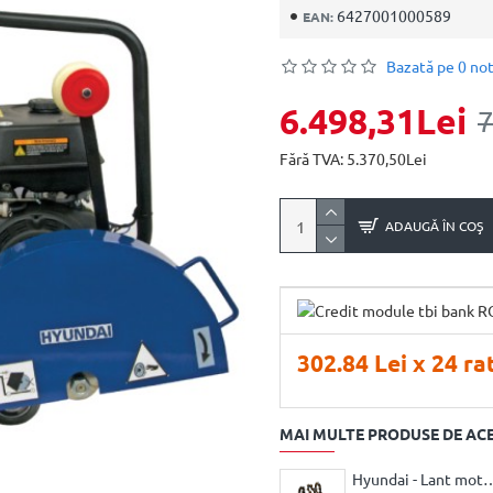
6427001000589
EAN:
Bazată pe 0 not
6.498,31Lei
7
Fără TVA: 5.370,50Lei
ADAUGĂ ÎN COŞ
302.84 Lei x 24 ra
MAI MULTE PRODUSE DE AC
Hyundai - Lant motofe