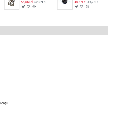
55,66Lei
38,27Lei
62,92Lei
43,26Lei
cații.