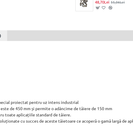
48,70Lei
55,06Lei
)
ial proiectat pentru uz intens industrial
at este de 450 mm și permite o adâncime de tăiere de 150 mm
 toate aplicațiile standard de tăiere.
soluționate cu succes de aceste tăietoare ce acoperă o gamă largă de apli