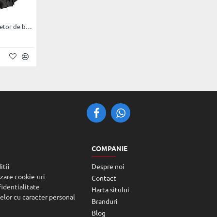
HYUNDAI HY-FC350 L - taietor de beton/asfalt
COMPANIE
itii
Despre noi
izare cookie-uri
Contact
fidentialitate
Harta sitului
elor cu caracter personal
Branduri
Blog