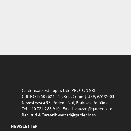
Gardenix.ro este operat de PROTON SRL
CUI: RO15505621 | Nr. Reg. Comerț: J29/976/2003
Nevesteasca 93, Podenii Noi, Prahova, România.
Tel: +40 721 288 910 | Email: vanzari@gardenix.ro
Retururi & Garanții: vanzari@gardenix.ro
NEWSLETTER