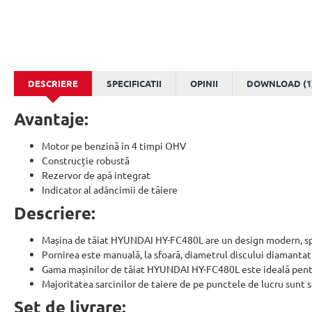
DESCRIERE
SPECIFICATII
OPINII
DOWNLOAD (1
Avantaje:
Motor pe benzină în 4 timpi OHV
Construcție robustă
Rezervor de apă integrat
Indicator al adâncimii de tăiere
Descriere:
Mașina de tăiat HYUNDAI HY-FC480L are un design modern, spec
Pornirea este manuală, la sfoară, diametrul discului diamant
Gama mașinilor de tăiat HYUNDAI HY-FC480L este ideală pentru
Majoritatea sarcinilor de taiere de pe punctele de lucru sunt 
Set de livrare: