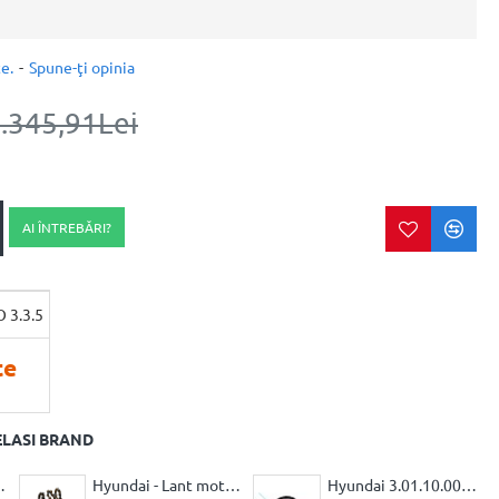
e.
-
Spune-ţi opinia
.345,91Lei
AI ÎNTREBĂRI?
te
ELASI BRAND
rastrau 40 cm
Hyundai - Lant motoferastrau 50 cm
Hyundai 3.01.10.0001 - Rola cu fir pentru trimmer electric GT2901 E, piesa de schimb compatibila