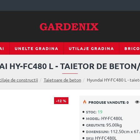
AI
UNELTE GRADINA
UTILAJE GRADINA
BRICO
I HY-FC480 L - TAIETOR DE BETON
ilaje de constructii
Taietoare de beton
Hyundai HY-FC480 L - taiet
-12 %
PRODUSE VANDUTE: 0
19
STOC:
HY-FC480L
MODEL:
95.00kg
GREUTATE:
112.50cm x 67
DIMENSIUNI:
HY-FC480L
SKU: