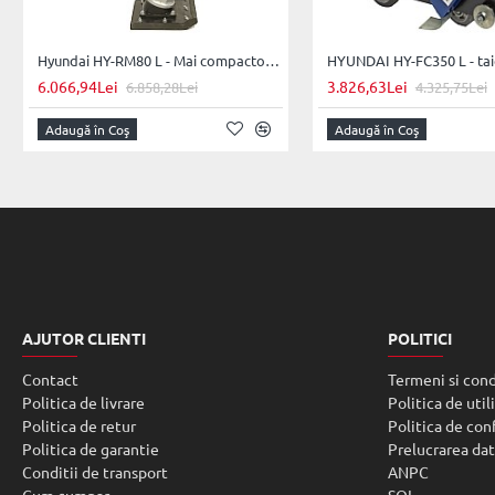
Hyundai HY-RM80 L - Mai compactor pe benzina puternic si fiabil
6.066,94Lei
3.826,63Lei
6.858,28Lei
4.325,75Lei
Adaugă în Coş
Adaugă în Coş
AJUTOR CLIENTI
POLITICI
Contact
Termeni si cond
Politica de livrare
Politica de util
Politica de retur
Politica de con
Politica de garantie
Prelucrarea dat
Conditii de transport
ANPC